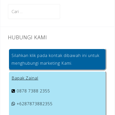
o
m
st
Cari
o
untuk:
k
HUBUNGI KAMI
Silahkan klik pada kontak dibawah ini untuk
menghubungi marketing Kami.
Bapak Zainal
0878 7388 2355
+6287873882355