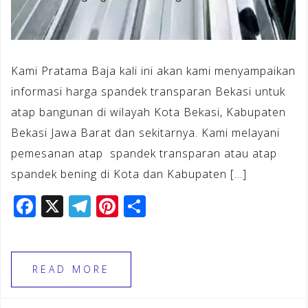
Kami Pratama Baja kali ini akan kami menyampaikan
informasi harga spandek transparan Bekasi untuk
atap bangunan di wilayah Kota Bekasi, Kabupaten
Bekasi Jawa Barat dan sekitarnya. Kami melayani
pemesanan atap spandek transparan atau atap
spandek bening di Kota dan Kabupaten […]
F
X
T
Pi
S
a
el
n
h
c
e
te
ar
e
gr
r
e
READ MORE
b
a
e