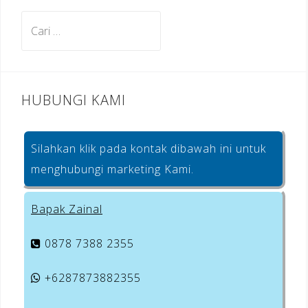
o
m
st
Cari
o
untuk:
k
HUBUNGI KAMI
Silahkan klik pada kontak dibawah ini untuk
menghubungi marketing Kami.
Bapak Zainal
0878 7388 2355
+6287873882355