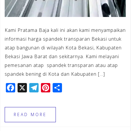
Kami Pratama Baja kali ini akan kami menyampaikan
informasi harga spandek transparan Bekasi untuk
atap bangunan di wilayah Kota Bekasi, Kabupaten
Bekasi Jawa Barat dan sekitarnya. Kami melayani
pemesanan atap spandek transparan atau atap
spandek bening di Kota dan Kabupaten […]
F
X
T
Pi
S
a
el
n
h
c
e
te
ar
e
gr
r
e
READ MORE
b
a
e