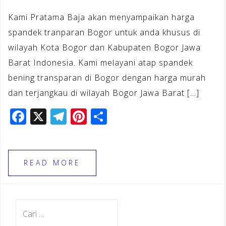
Kami Pratama Baja akan menyampaikan harga
spandek tranparan Bogor untuk anda khusus di
wilayah Kota Bogor dan Kabupaten Bogor Jawa
Barat Indonesia. Kami melayani atap spandek
bening transparan di Bogor dengan harga murah
dan terjangkau di wilayah Bogor Jawa Barat […]
F
X
T
Pi
S
a
el
n
h
c
e
te
ar
e
gr
r
e
READ MORE
b
a
e
o
m
st
Cari
o
untuk: