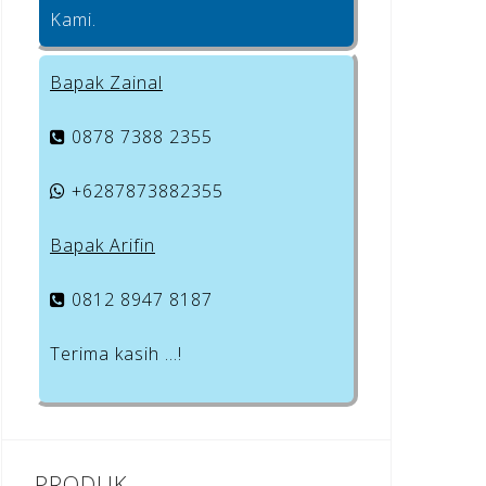
Kami.
Bapak Zainal
0878 7388 2355
+6287873882355
Bapak Arifin
0812 8947 8187
Terima kasih …!
PRODUK