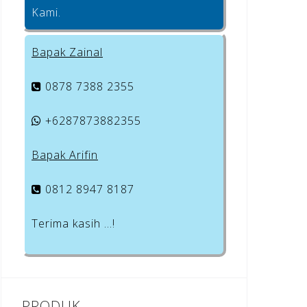
Kami.
Bapak Zainal
0878 7388 2355
+6287873882355
Bapak Arifin
0812 8947 8187
Terima kasih …!
PRODUK