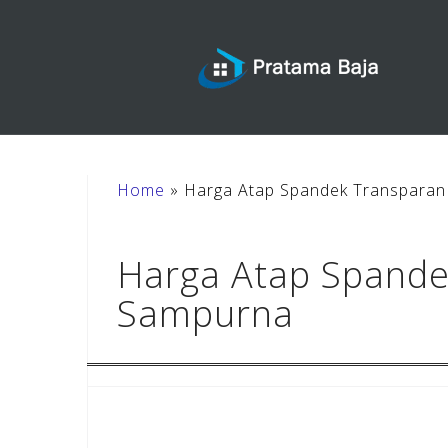
Skip
to
content
Home
»
Harga Atap Spandek Transparan 
Harga Atap Spandek
Sampurna