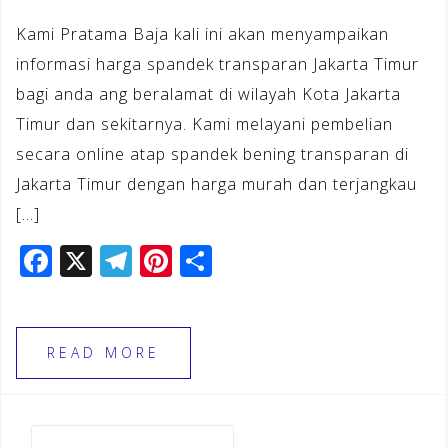
Kami Pratama Baja kali ini akan menyampaikan
informasi harga spandek transparan Jakarta Timur
bagi anda ang beralamat di wilayah Kota Jakarta
Timur dan sekitarnya. Kami melayani pembelian
secara online atap spandek bening transparan di
Jakarta Timur dengan harga murah dan terjangkau
[…]
F
X
T
Pi
S
a
el
n
h
c
e
te
ar
e
gr
r
e
READ MORE
b
a
e
o
m
st
Cari