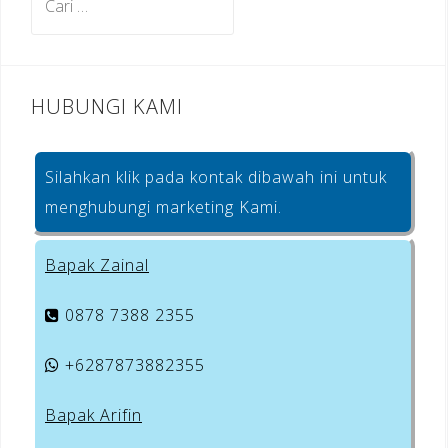
o
untuk:
k
HUBUNGI KAMI
Silahkan klik pada kontak dibawah ini untuk
menghubungi marketing Kami.
Bapak Zainal
0878 7388 2355
+6287873882355
Bapak Arifin