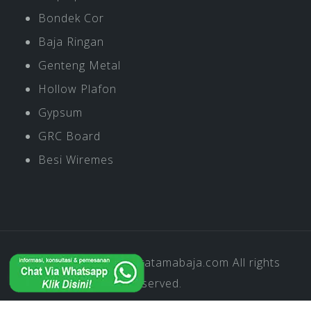
Bondek Cor
Baja Ringan
Genteng Metal
Hollow Plafon
Gypsum
GRC Board
Besi Wiremes
Copyright © 2019
Pratamabaja.com
All rights
reserved.