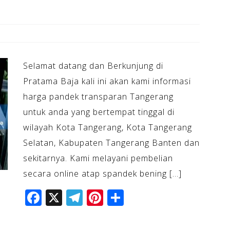
Selamat datang dan Berkunjung di
Pratama Baja kali ini akan kami informasi
harga pandek transparan Tangerang
untuk anda yang bertempat tinggal di
wilayah Kota Tangerang, Kota Tangerang
Selatan, Kabupaten Tangerang Banten dan
sekitarnya. Kami melayani pembelian
secara online atap spandek bening […]
F
X
T
Pi
S
a
el
n
h