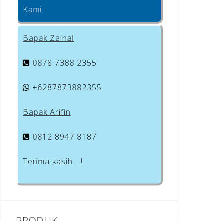
Kami.
Bapak Zainal
0878 7388 2355
+6287873882355
Bapak Arifin
0812 8947 8187
Terima kasih …!
PRODUK