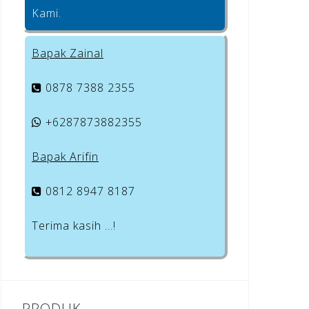
Kami.
Bapak Zainal
0878 7388 2355
+6287873882355
Bapak Arifin
0812 8947 8187
Terima kasih …!
PRODUK