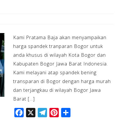
Kami Pratama Baja akan menyampaikan
harga spandek tranparan Bogor untuk
anda khusus di wilayah Kota Bogor dan
Kabupaten Bogor Jawa Barat Indonesia.
Kami melayani atap spandek bening
transparan di Bogor dengan harga murah
dan terjangkau di wilayah Bogor Jawa
Barat […]
F
X
T
Pi
S
a
el
n
h