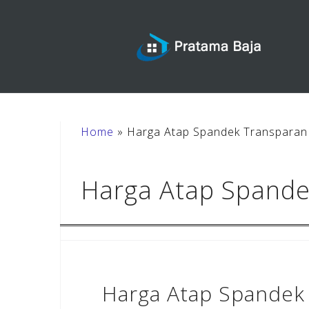
Skip
to
content
Home
»
Harga Atap Spandek Transpara
Harga Atap Spand
Harga Atap Spandek