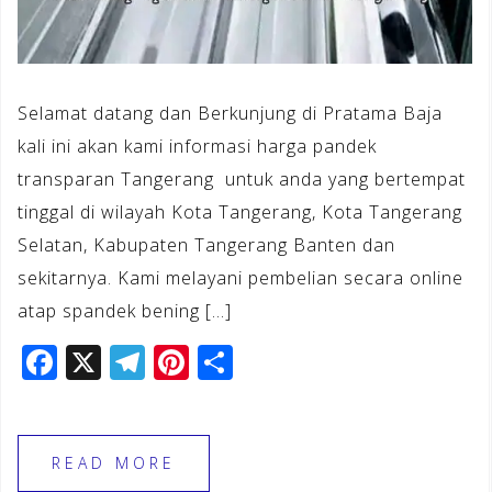
Selamat datang dan Berkunjung di Pratama Baja
kali ini akan kami informasi harga pandek
transparan Tangerang untuk anda yang bertempat
tinggal di wilayah Kota Tangerang, Kota Tangerang
Selatan, Kabupaten Tangerang Banten dan
sekitarnya. Kami melayani pembelian secara online
atap spandek bening […]
F
X
T
Pi
S
a
el
n
h
c
e
te
ar
e
gr
r
e
READ MORE