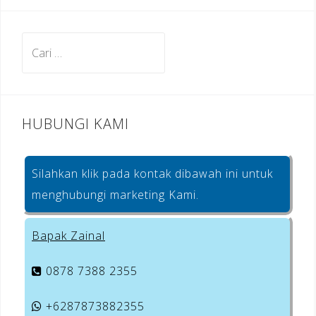
b
a
e
o
m
st
Cari
o
untuk:
k
HUBUNGI KAMI
Silahkan klik pada kontak dibawah ini untuk
menghubungi marketing Kami.
Bapak Zainal
0878 7388 2355
+6287873882355