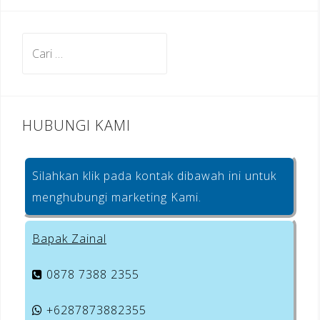
b
a
e
o
m
st
Cari
o
untuk:
k
HUBUNGI KAMI
Silahkan klik pada kontak dibawah ini untuk
menghubungi marketing Kami.
Bapak Zainal
0878 7388 2355
+6287873882355