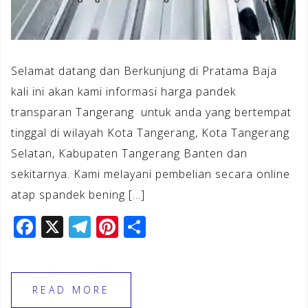
Selamat datang dan Berkunjung di Pratama Baja
kali ini akan kami informasi harga pandek
transparan Tangerang untuk anda yang bertempat
tinggal di wilayah Kota Tangerang, Kota Tangerang
Selatan, Kabupaten Tangerang Banten dan
sekitarnya. Kami melayani pembelian secara online
atap spandek bening […]
F
X
T
Pi
S
a
el
n
h
c
e
te
ar
e
gr
r
e
READ MORE