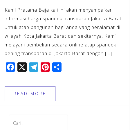
Kami Pratama Baja kali ini akan menyampaikan
informasi harga spandek transparan Jakarta Barat
untuk atap bangunan bagi anda yang beralamat di
wilayah Kota Jakarta Barat dan sekitarnya. Kami
melayani pembelian secara online atap spandek
bening transparan di Jakarta Barat dengan […]
F
X
T
Pi
S
a
el
n
h
c
e
te
ar
e
gr
r
e
READ MORE
b
a
e
o
m
st
Cari
o
untuk: