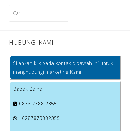
o
m
st
Cari
o
untuk:
k
HUBUNGI KAMI
Silahkan klik pada kontak dibawah ini untuk
menghubungi marketing Kami.
Bapak Zainal
0878 7388 2355
+6287873882355