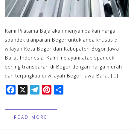
Kami Pratama Baja akan menyampaikan harga
spandek tranparan Bogor untuk anda khusus di
wilayah Kota Bogor dan Kabupaten Bogor Jawa
Barat Indonesia. Kami melayani atap spandek
bening transparan di Bogor dengan harga murah
dan terjangkau di wilayah Bogor Jawa Barat […]
F
X
T
Pi
S
a
el
n
h
c
e
te
ar
e
gr
r
e
READ MORE
b
a
e