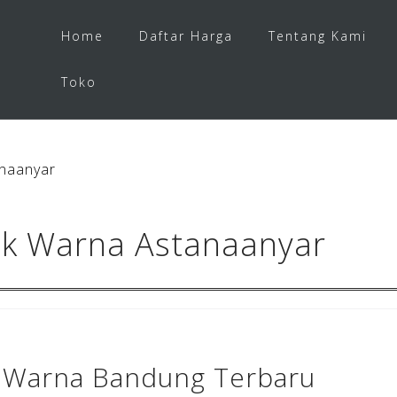
Home
Daftar Harga
Tentang Kami
Toko
naanyar
k Warna Astanaanyar
 Warna Bandung Terbaru