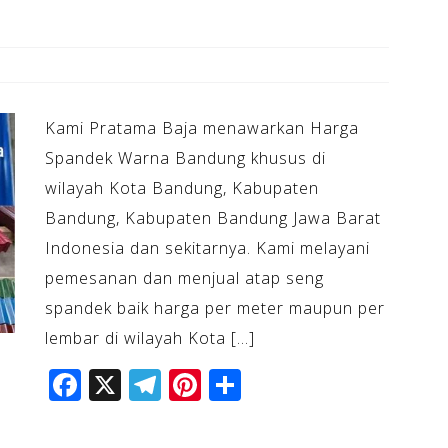
Kami Pratama Baja menawarkan Harga
Spandek Warna Bandung khusus di
wilayah Kota Bandung, Kabupaten
Bandung, Kabupaten Bandung Jawa Barat
Indonesia dan sekitarnya. Kami melayani
pemesanan dan menjual atap seng
spandek baik harga per meter maupun per
lembar di wilayah Kota […]
F
X
T
Pi
S
a
el
n
h