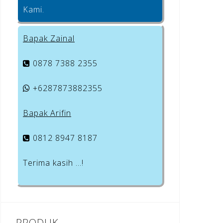
Kami.
Bapak Zainal
0878 7388 2355
+6287873882355
Bapak Arifin
0812 8947 8187
Terima kasih …!
PRODUK