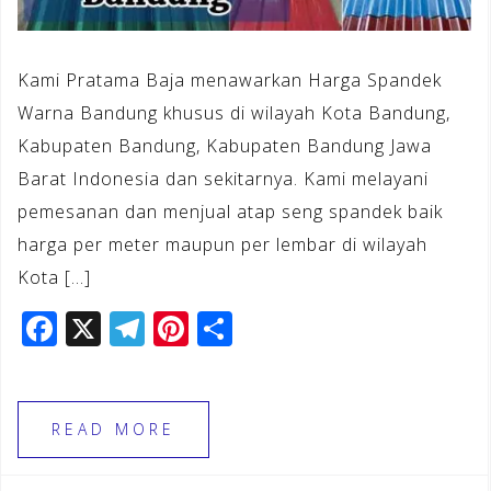
Kami Pratama Baja menawarkan Harga Spandek
Warna Bandung khusus di wilayah Kota Bandung,
Kabupaten Bandung, Kabupaten Bandung Jawa
Barat Indonesia dan sekitarnya. Kami melayani
pemesanan dan menjual atap seng spandek baik
harga per meter maupun per lembar di wilayah
Kota […]
F
X
T
Pi
S
a
el
n
h
c
e
te
ar
e
gr
r
e
READ MORE
b
a
e