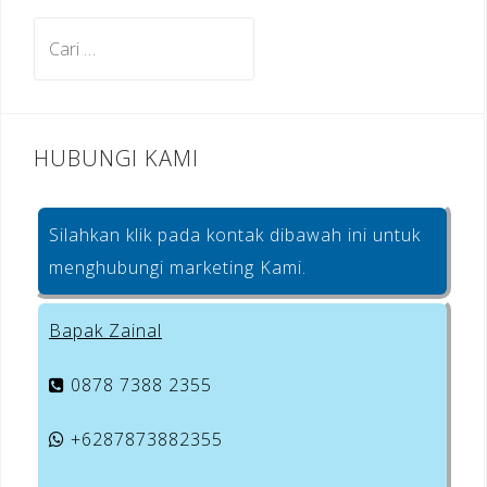
o
m
st
Cari
o
untuk:
k
HUBUNGI KAMI
Silahkan klik pada kontak dibawah ini untuk
menghubungi marketing Kami.
Bapak Zainal
0878 7388 2355
+6287873882355