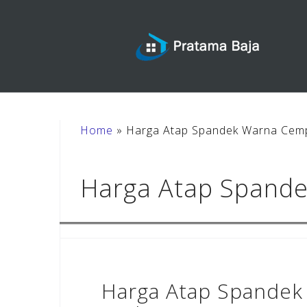
Skip
to
content
Home
»
Harga Atap Spandek Warna Cemp
Harga Atap Spand
Harga Atap Spandek 