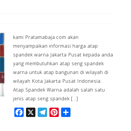
kami Pratamabaja.com akan
menyampaikan informasi harga atap
spandek warna Jakarta Pusat kepada anda
yang membutuhkan atap seng spandek
warna untuk atap bangunan di wilayah di
wilayah Kota Jakarta Pusat Indonesia.
Atap Spandek Warna adalah salah satu
jenis atap seng spandek […]
F
X
T
Pi
S
a
el
n
h
c
e
te
ar