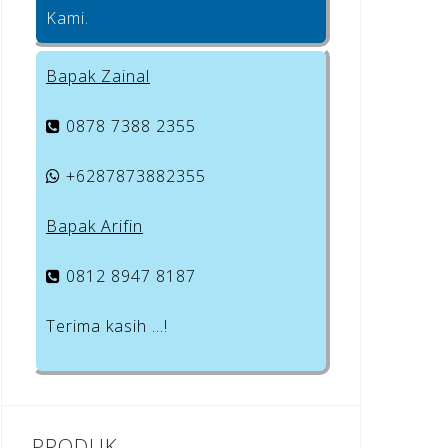
Kami.
Bapak Zainal
0878 7388 2355
+6287873882355
Bapak Arifin
0812 8947 8187
Terima kasih …!
PRODUK