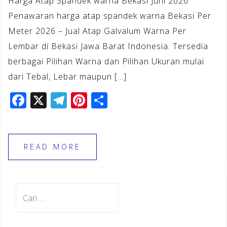
Harga Atap Spandek warna Bekasi Juni 2026
Penawaran harga atap spandek warna Bekasi Per
Meter 2026 – Jual Atap Galvalum Warna Per
Lembar di Bekasi Jawa Barat Indonesia. Tersedia
berbagai Pilihan Warna dan Pilihan Ukuran mulai
dari Tebal, Lebar maupun […]
F
X
T
Pi
S
a
el
n
h
c
e
te
ar
e
gr
r
e
READ MORE
b
a
e
o
m
st
Cari
o
untuk:
k