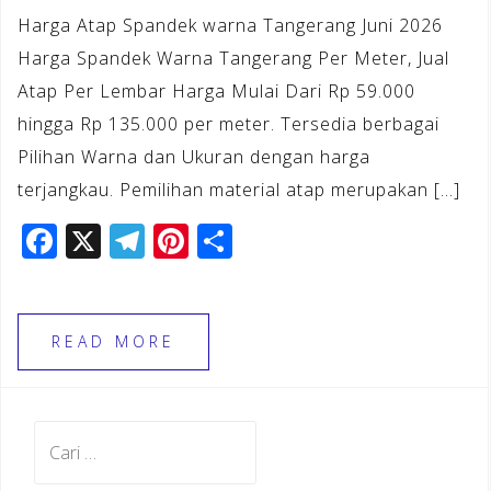
Harga Atap Spandek warna Tangerang Juni 2026
Harga Spandek Warna Tangerang Per Meter, Jual
Atap Per Lembar Harga Mulai Dari Rp 59.000
hingga Rp 135.000 per meter. Tersedia berbagai
Pilihan Warna dan Ukuran dengan harga
terjangkau. Pemilihan material atap merupakan […]
F
X
T
Pi
S
a
el
n
h
c
e
te
ar
e
gr
r
e
READ MORE
b
a
e
o
m
st
Cari
o
untuk:
k