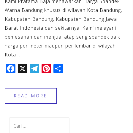
Kami Pratama Baja menawarkan Harga Spandek
Warna Bandung khusus di wilayah Kota Bandung,
Kabupaten Bandung, Kabupaten Bandung Jawa
Barat Indonesia dan sekitarnya. Kami melayani
pemesanan dan menjual atap seng spandek baik
harga per meter maupun per lembar di wilayah
Kota […]
F
X
T
Pi
S
a
el
n
h
c
e
te
ar
e
gr
r
e
READ MORE
b
a
e
o
m
st
Cari
o
untuk: