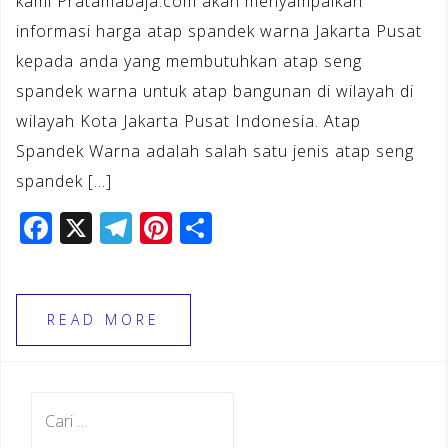
kami Pratamabaja.com akan menyampaikan
informasi harga atap spandek warna Jakarta Pusat
kepada anda yang membutuhkan atap seng
spandek warna untuk atap bangunan di wilayah di
wilayah Kota Jakarta Pusat Indonesia. Atap
Spandek Warna adalah salah satu jenis atap seng
spandek […]
F
X
T
Pi
S
a
el
n
h
c
e
te
ar
e
gr
r
e
READ MORE
b
a
e
o
m
st
Cari
o
untuk: