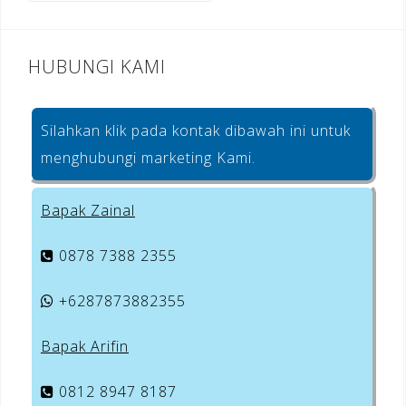
k
HUBUNGI KAMI
Silahkan klik pada kontak dibawah ini untuk
menghubungi marketing Kami.
Bapak Zainal
0878 7388 2355
+6287873882355
Bapak Arifin
0812 8947 8187