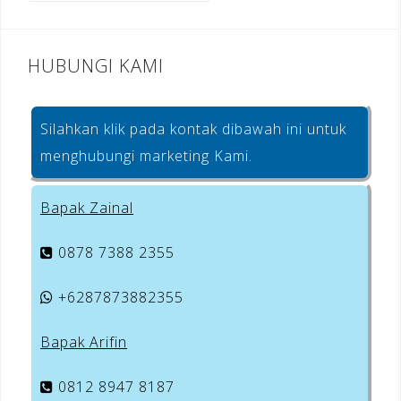
k
HUBUNGI KAMI
Silahkan klik pada kontak dibawah ini untuk
menghubungi marketing Kami.
Bapak Zainal
0878 7388 2355
+6287873882355
Bapak Arifin
0812 8947 8187