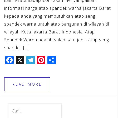
kami Pratamabaja.com akan menyampaikan
informasi harga atap spandek warna Jakarta Barat
kepada anda yang membutuhkan atap seng
spandek warna untuk atap bangunan di wilayah di
wilayah Kota Jakarta Barat Indonesia. Atap
Spandek Warna adalah salah satu jenis atap seng
spandek […]
F
X
T
Pi
S
a
el
n
h
c
e
te
ar
e
gr
r
e
READ MORE
b
a
e
o
m
st
Cari
o
untuk: