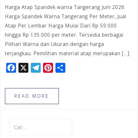
Harga Atap Spandek warna Tangerang Juni 2026
Harga Spandek Warna Tangerang Per Meter, Jual
Atap Per Lembar Harga Mulai Dari Rp 59.000
hingga Rp 135.000 per meter. Tersedia berbagai
Pilihan Warna dan Ukuran dengan harga
terjangkau. Pemilihan material atap merupakan […]
F
X
T
Pi
S
a
el
n
h
c
e
te
ar
e
gr
r
e
READ MORE
b
a
e
o
m
st
Cari
o
untuk:
k