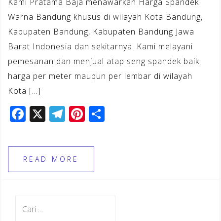
Kami Pratama Baja menawarkan Harga Spandek
Warna Bandung khusus di wilayah Kota Bandung,
Kabupaten Bandung, Kabupaten Bandung Jawa
Barat Indonesia dan sekitarnya. Kami melayani
pemesanan dan menjual atap seng spandek baik
harga per meter maupun per lembar di wilayah
Kota […]
F
X
T
Pi
S
a
el
n
h
c
e
te
ar
e
gr
r
e
READ MORE
b
a
e
o
m
st
Cari
o
untuk: