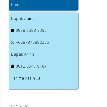
Kami.
Bapak Zainal
0878 7388 2355
+6287873882355
Bapak Arifin
0812 8947 8187
Terima kasih …!
PRODUK