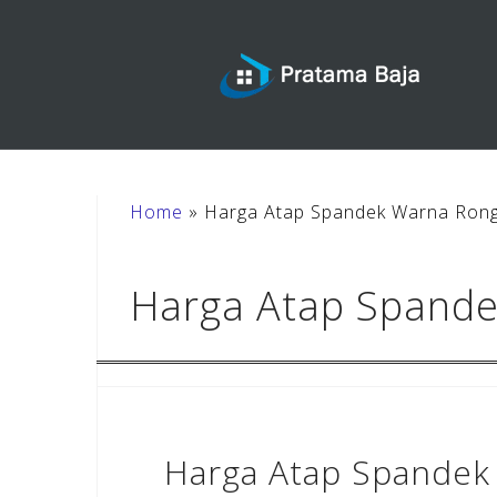
Skip
to
content
Home
»
Harga Atap Spandek Warna Ron
Harga Atap Spand
Harga Atap Spandek