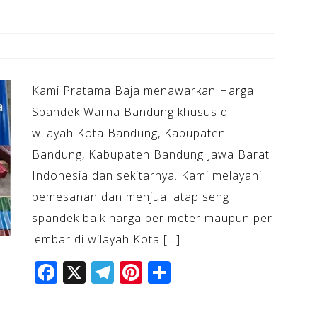
Kami Pratama Baja menawarkan Harga
Spandek Warna Bandung khusus di
wilayah Kota Bandung, Kabupaten
Bandung, Kabupaten Bandung Jawa Barat
Indonesia dan sekitarnya. Kami melayani
pemesanan dan menjual atap seng
spandek baik harga per meter maupun per
lembar di wilayah Kota […]
F
X
T
Pi
S
a
el
n
h