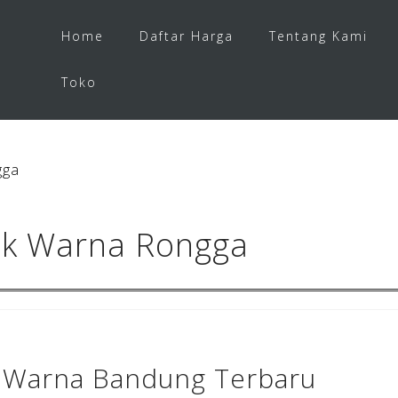
Home
Daftar Harga
Tentang Kami
Toko
gga
ek Warna Rongga
 Warna Bandung Terbaru