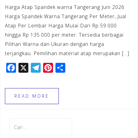
Harga Atap Spandek warna Tangerang Juni 2026
Harga Spandek Warna Tangerang Per Meter, Jual
Atap Per Lembar Harga Mulai Dari Rp 59.000
hingga Rp 135.000 per meter. Tersedia berbagai
Pilihan Warna dan Ukuran dengan harga
terjangkau. Pemilihan material atap merupakan […]
F
X
T
Pi
S
a
el
n
h
c
e
te
ar
e
gr
r
e
READ MORE
b
a
e
o
m
st
Cari
o
untuk:
k