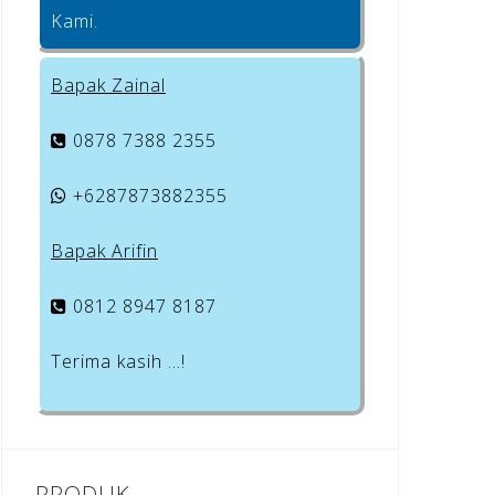
Kami.
Bapak Zainal
0878 7388 2355
+6287873882355
Bapak Arifin
0812 8947 8187
Terima kasih …!
PRODUK