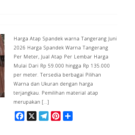
Harga Atap Spandek warna Tangerang Juni
2026 Harga Spandek Warna Tangerang
Per Meter, Jual Atap Per Lembar Harga
Mulai Dari Rp 59.000 hingga Rp 135.000
per meter. Tersedia berbagai Pilihan
Warna dan Ukuran dengan harga
terjangkau. Pemilihan material atap
merupakan […]
F
X
T
Pi
S
a
el
n
h