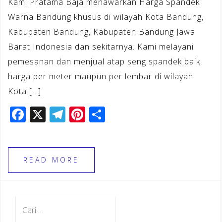
Kami Pratama Baja menawarkan Harga Spandek
Warna Bandung khusus di wilayah Kota Bandung,
Kabupaten Bandung, Kabupaten Bandung Jawa
Barat Indonesia dan sekitarnya. Kami melayani
pemesanan dan menjual atap seng spandek baik
harga per meter maupun per lembar di wilayah
Kota […]
F
X
T
Pi
S
a
el
n
h
c
e
te
ar
e
gr
r
e
READ MORE
b
a
e
o
m
st
Cari
o
untuk: