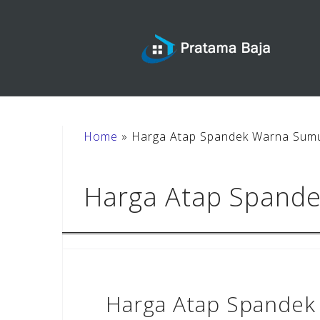
Skip
to
content
Home
»
Harga Atap Spandek Warna Sum
Harga Atap Spand
Harga Atap Spandek