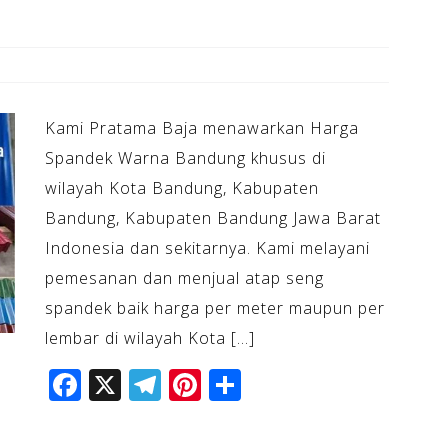
Kami Pratama Baja menawarkan Harga
Spandek Warna Bandung khusus di
wilayah Kota Bandung, Kabupaten
Bandung, Kabupaten Bandung Jawa Barat
Indonesia dan sekitarnya. Kami melayani
pemesanan dan menjual atap seng
spandek baik harga per meter maupun per
lembar di wilayah Kota […]
F
X
T
Pi
S
a
el
n
h