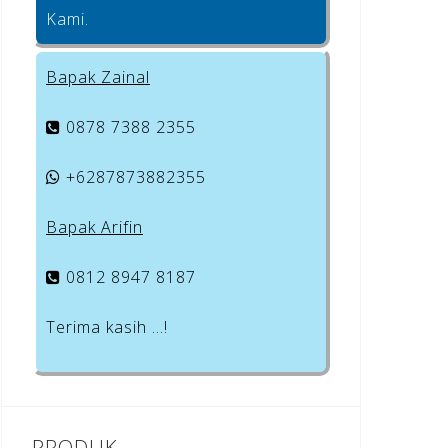
Kami.
Bapak Zainal
0878 7388 2355
+6287873882355
Bapak Arifin
0812 8947 8187
Terima kasih …!
PRODUK