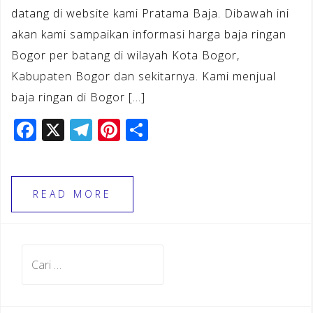
datang di website kami Pratama Baja. Dibawah ini
akan kami sampaikan informasi harga baja ringan
Bogor per batang di wilayah Kota Bogor,
Kabupaten Bogor dan sekitarnya. Kami menjual
baja ringan di Bogor […]
F
X
T
Pi
S
a
el
n
h
c
e
te
ar
e
gr
r
e
READ MORE
b
a
e
o
m
st
Cari
o
untuk:
k