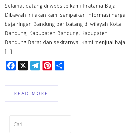
Selamat datang di website kami Pratama Baja.
Dibawah ini akan kami sampaikan informasi harga
baja ringan Bandung per batang di wilayah Kota
Bandung, Kabupaten Bandung, Kabupaten
Bandung Barat dan sekitarnya. Kami menjual baja
[…]
F
X
T
Pi
S
a
el
n
h
c
e
te
ar
e
gr
r
e
READ MORE
b
a
e
o
m
st
Cari
o
untuk:
k