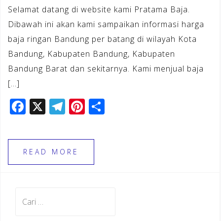
Selamat datang di website kami Pratama Baja.
Dibawah ini akan kami sampaikan informasi harga
baja ringan Bandung per batang di wilayah Kota
Bandung, Kabupaten Bandung, Kabupaten
Bandung Barat dan sekitarnya. Kami menjual baja
[…]
F
X
T
Pi
S
a
el
n
h
c
e
te
ar
e
gr
r
e
READ MORE
b
a
e
o
m
st
Cari
o
untuk:
k