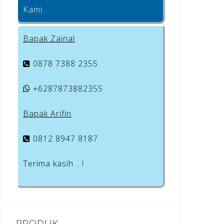
Kami.
Bapak Zainal
0878 7388 2355
+6287873882355
Bapak Arifin
0812 8947 8187
Terima kasih …!
PRODUK