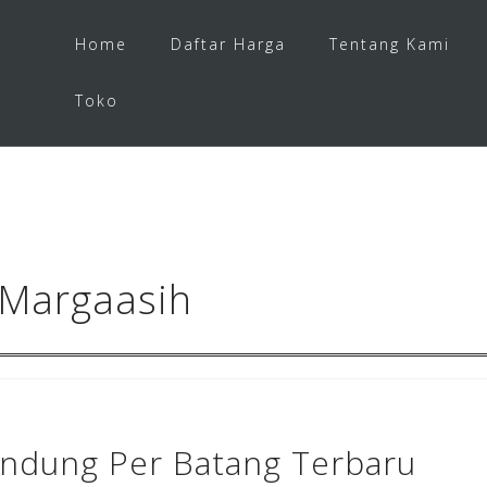
Home
Daftar Harga
Tentang Kami
Toko
 Margaasih
andung Per Batang Terbaru