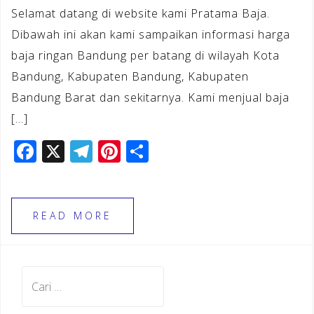
Selamat datang di website kami Pratama Baja.
Dibawah ini akan kami sampaikan informasi harga
baja ringan Bandung per batang di wilayah Kota
Bandung, Kabupaten Bandung, Kabupaten
Bandung Barat dan sekitarnya. Kami menjual baja
[…]
F
X
T
Pi
S
a
el
n
h
c
e
te
ar
e
gr
r
e
READ MORE
b
a
e
o
m
st
Cari
o
untuk:
k