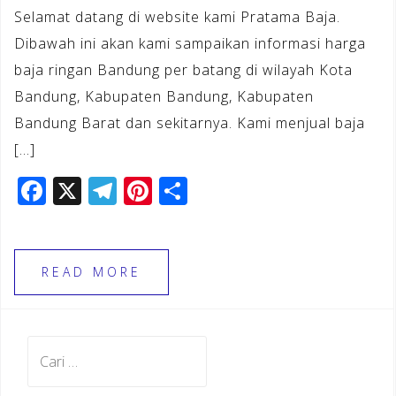
Selamat datang di website kami Pratama Baja.
Dibawah ini akan kami sampaikan informasi harga
baja ringan Bandung per batang di wilayah Kota
Bandung, Kabupaten Bandung, Kabupaten
Bandung Barat dan sekitarnya. Kami menjual baja
[…]
F
X
T
Pi
S
a
el
n
h
c
e
te
ar
e
gr
r
e
READ MORE
b
a
e
o
m
st
Cari
o
untuk:
k