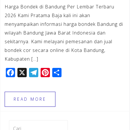
Harga Bondek di Bandung Per Lembar Terbaru
2026 Kami Pratama Baja kali ini akan
menyampaikan informasi harga bondek Bandung di
wilayah Bandung Jawa Barat Indonesia dan
sekitarnya. Kami melayani pemesanan dan jual
bondek cor secara online di Kota Bandung,
Kabupaten […]
F
X
T
Pi
S
a
el
n
h
c
e
te
ar
e
gr
r
e
READ MORE
b
a
e
o
m
st
Cari
o