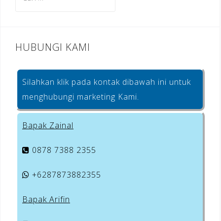
untuk:
k
HUBUNGI KAMI
Silahkan klik pada kontak dibawah ini untuk
menghubungi marketing Kami.
Bapak Zainal
0878 7388 2355
+6287873882355
Bapak Arifin