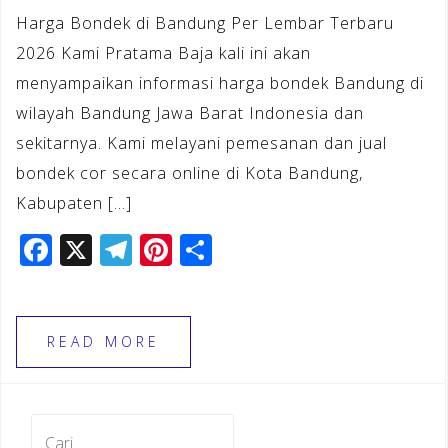
Harga Bondek di Bandung Per Lembar Terbaru
2026 Kami Pratama Baja kali ini akan
menyampaikan informasi harga bondek Bandung di
wilayah Bandung Jawa Barat Indonesia dan
sekitarnya. Kami melayani pemesanan dan jual
bondek cor secara online di Kota Bandung,
Kabupaten […]
F
X
T
Pi
S
a
el
n
h
c
e
te
ar
e
gr
r
e
READ MORE
b
a
e
o
m
st
Cari
o