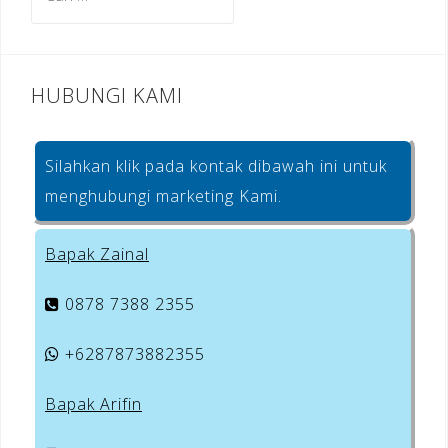
untuk:
k
HUBUNGI KAMI
Silahkan klik pada kontak dibawah ini untuk
menghubungi marketing Kami.
Bapak Zainal
0878 7388 2355
+6287873882355
Bapak Arifin