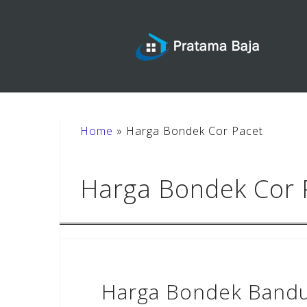
Skip
to
content
Home
»
Harga Bondek Cor Pacet
Harga Bondek Cor 
Harga Bondek Band