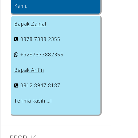
Kami.
Bapak Zainal
0878 7388 2355
+6287873882355
Bapak Arifin
0812 8947 8187
Terima kasih …!
PRODUK