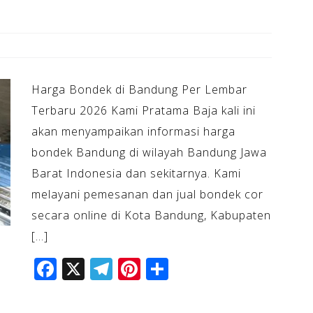
Harga Bondek di Bandung Per Lembar
Terbaru 2026 Kami Pratama Baja kali ini
akan menyampaikan informasi harga
bondek Bandung di wilayah Bandung Jawa
Barat Indonesia dan sekitarnya. Kami
melayani pemesanan dan jual bondek cor
secara online di Kota Bandung, Kabupaten
[…]
F
X
T
Pi
S
a
el
n
h