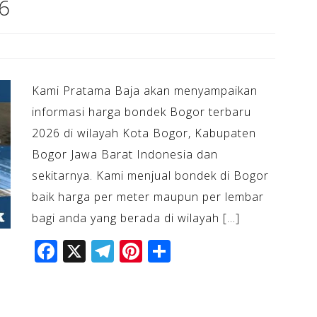
6
Kami Pratama Baja akan menyampaikan
informasi harga bondek Bogor terbaru
2026 di wilayah Kota Bogor, Kabupaten
Bogor Jawa Barat Indonesia dan
sekitarnya. Kami menjual bondek di Bogor
baik harga per meter maupun per lembar
bagi anda yang berada di wilayah […]
F
X
T
Pi
S
a
el
n
h
c
e
te
ar