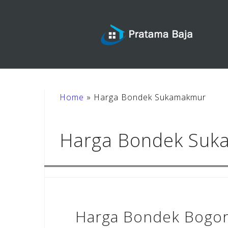
Skip
to
content
Home
»
Harga Bondek Sukamakmur
Harga Bondek Su
Harga Bondek Bogor