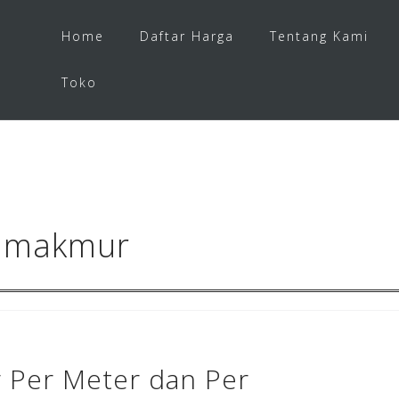
Home
Daftar Harga
Tentang Kami
Toko
kamakmur
 Per Meter dan Per