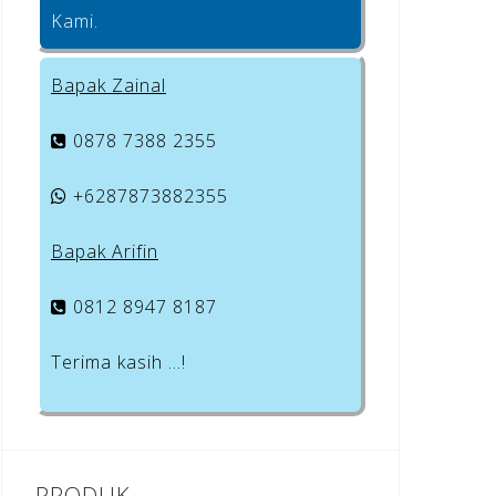
Kami.
Bapak Zainal
0878 7388 2355
+6287873882355
Bapak Arifin
0812 8947 8187
Terima kasih …!
PRODUK