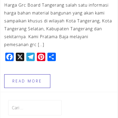
Harga Grc Board Tangerang salah satu informasi
harga bahan material bangunan yang akan kami
sampaikan khusus di wilayah Kota Tangerang, Kota
Tangerang Selatan, Kabupaten Tangerang dan
sekitarnya. Kami Pratama Baja melayani
pemesanan grc […]
F
X
T
Pi
S
a
el
n
h
c
e
te
ar
e
gr
r
e
READ MORE
b
a
e
o
m
st
Cari
o
untuk:
k