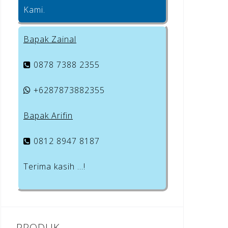
Kami.
Bapak Zainal
0878 7388 2355
+6287873882355
Bapak Arifin
0812 8947 8187
Terima kasih …!
PRODUK