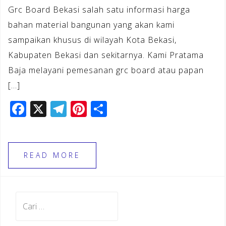
Grc Board Bekasi salah satu informasi harga
bahan material bangunan yang akan kami
sampaikan khusus di wilayah Kota Bekasi,
Kabupaten Bekasi dan sekitarnya. Kami Pratama
Baja melayani pemesanan grc board atau papan
[…]
F
X
T
Pi
S
a
el
n
h
c
e
te
ar
e
gr
r
e
READ MORE
b
a
e
o
m
st
Cari
o
untuk:
k