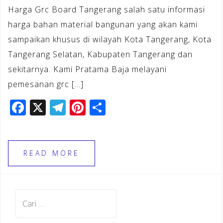
Harga Grc Board Tangerang salah satu informasi
harga bahan material bangunan yang akan kami
sampaikan khusus di wilayah Kota Tangerang, Kota
Tangerang Selatan, Kabupaten Tangerang dan
sekitarnya. Kami Pratama Baja melayani
pemesanan grc […]
F
X
T
Pi
S
a
el
n
h
c
e
te
ar
e
gr
r
e
READ MORE
b
a
e
o
m
st
Cari
o
untuk:
k