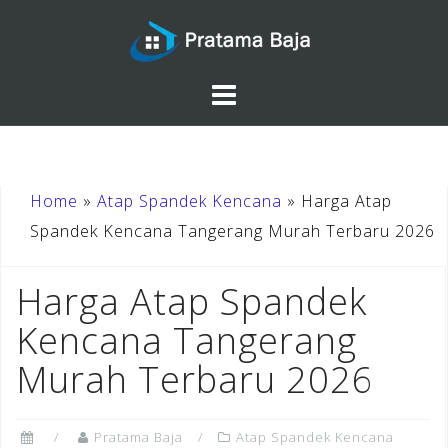
Skip
to
content
Home
»
Atap Spandek Kencana
»
Harga Atap
Spandek Kencana Tangerang Murah Terbaru 2026
Harga Atap Spandek
Kencana Tangerang
Murah Terbaru 2026
Pratama Baja
Atap Spandek Kencana