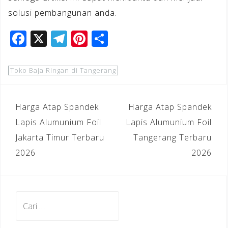
solusi pembangunan anda.
F
X
T
Pi
S
a
el
n
h
c
e
te
ar
Toko Baja Ringan di Tangerang
e
gr
r
e
b
a
e
Navigasi
Harga Atap Spandek
Harga Atap Spandek
o
m
st
pos
Lapis Alumunium Foil
Lapis Alumunium Foil
o
Jakarta Timur Terbaru
Tangerang Terbaru
k
2026
2026
Cari
untuk: