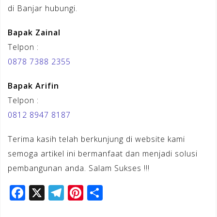
di Banjar hubungi.
Bapak Zainal
Telpon :
0878 7388 2355
Bapak Arifin
Telpon :
0812 8947 8187
Terima kasih telah berkunjung di website kami
semoga artikel ini bermanfaat dan menjadi solusi
pembangunan anda. Salam Sukses !!!
F
X
T
Pi
S
a
el
n
h