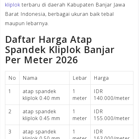
kliplok
terbaru di daerah Kabupaten Banjar Jawa
Barat Indonesia, berbagai ukuran baik tebal
maupun lebarnya.
Daftar Harga Atap
Spandek Kliplok Banjar
Per Meter 2026
No
Nama
Lebar
Harga
1
atap spandek
1
IDR
kliplok 0.40 mm
meter
140.000/meter
2
atap spandek
1
IDR
kliplok 0.45 mm
meter
155.000/meter
3
atap spandek
1
IDR
kliplok 0.50 mm
meter
163.000/meter