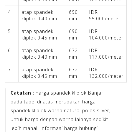
4
atap spandek
690
IDR
kliplok 0.40 mm
mm
95.000/meter
5
atap spandek
690
IDR
kliplok 0.45 mm
mm
104.000/meter
6
atap spandek
672
IDR
kliplok 0.40 mm
mm
117.000/meter
7
atap spandek
672
IDR
kliplok 0.45 mm
mm
132.000/meter
Catatan :
harga spandek kliplok Banjar
pada tabel di atas merupakan harga
spandek kliplok warna natural polos silver,
untuk harga dengan warna lainnya sedikit
lebih mahal. Informasi harga hubungi