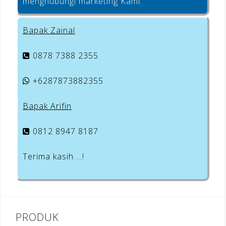
menghubungi marketing Kami.
Bapak Zainal
0878 7388 2355
+6287873882355
Bapak Arifin
0812 8947 8187
Terima kasih …!
PRODUK