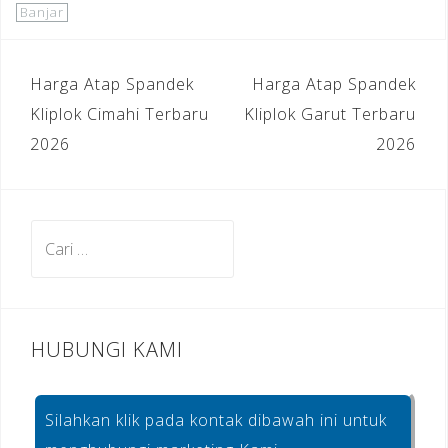
c
e
te
ar
Banjar
e
gr
r
e
b
a
e
Navigasi
Harga Atap Spandek
Harga Atap Spandek
o
m
st
pos
Kliplok Cimahi Terbaru
Kliplok Garut Terbaru
o
2026
2026
k
Cari
untuk:
HUBUNGI KAMI
Silahkan klik pada kontak dibawah ini untuk