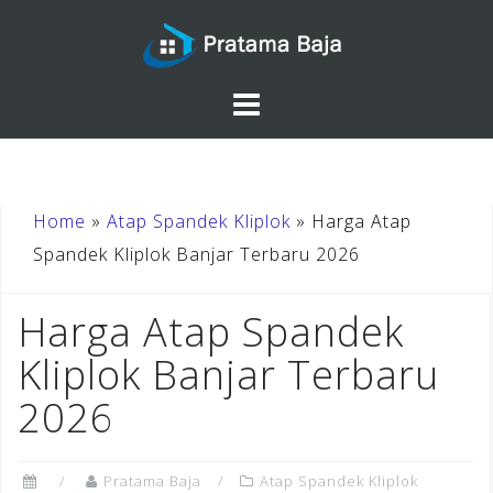
Skip
to
content
Home
»
Atap Spandek Kliplok
»
Harga Atap
Spandek Kliplok Banjar Terbaru 2026
Harga Atap Spandek
Kliplok Banjar Terbaru
2026
Pratama Baja
Atap Spandek Kliplok