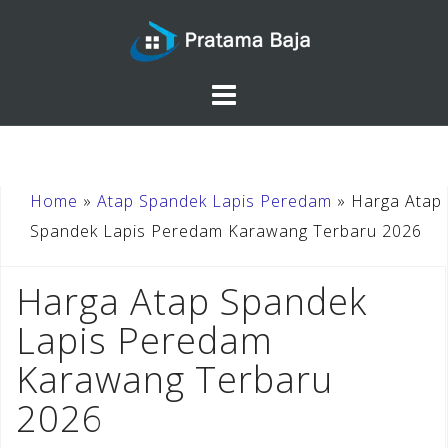
Skip
to
content
Home
»
Atap Spandek Lapis Peredam
»
Harga Atap
Spandek Lapis Peredam Karawang Terbaru 2026
Harga Atap Spandek
Lapis Peredam
Karawang Terbaru
2026