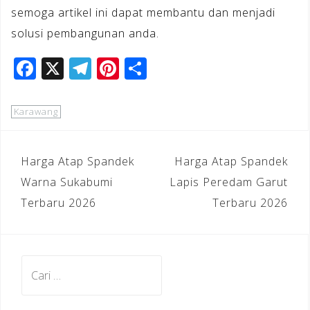
semoga artikel ini dapat membantu dan menjadi
solusi pembangunan anda.
F
X
T
Pi
S
a
el
n
h
c
e
te
ar
Karawang
e
gr
r
e
b
a
e
Navigasi
Harga Atap Spandek
Harga Atap Spandek
o
m
st
pos
Warna Sukabumi
Lapis Peredam Garut
o
Terbaru 2026
Terbaru 2026
k
Cari
untuk: