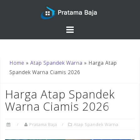
Skip
to
content
Home
»
Atap Spandek Warna
»
Harga Atap
Spandek Warna Ciamis 2026
Harga Atap Spandek
Warna Ciamis 2026
Pratama Baja
Atap Spandek Warna