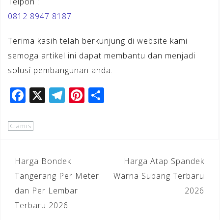
Telpon :
0812 8947 8187
Terima kasih telah berkunjung di website kami
semoga artikel ini dapat membantu dan menjadi
solusi pembangunan anda.
F
X
T
Pi
S
a
el
n
h
c
e
te
ar
Ciamis
e
gr
r
e
b
a
e
Navigasi
Harga Bondek
Harga Atap Spandek
o
m
st
pos
Tangerang Per Meter
Warna Subang Terbaru
o
dan Per Lembar
2026
k
Terbaru 2026