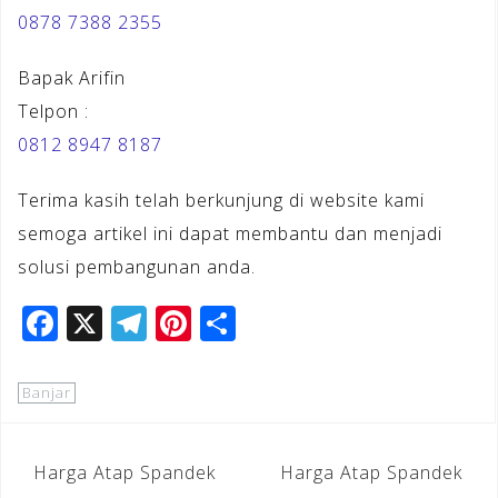
0878 7388 2355
Bapak Arifin
Telpon :
0812 8947 8187
Terima kasih telah berkunjung di website kami
semoga artikel ini dapat membantu dan menjadi
solusi pembangunan anda.
F
X
T
Pi
S
a
el
n
h
c
e
te
ar
Banjar
e
gr
r
e
b
a
e
Navigasi
Harga Atap Spandek
Harga Atap Spandek