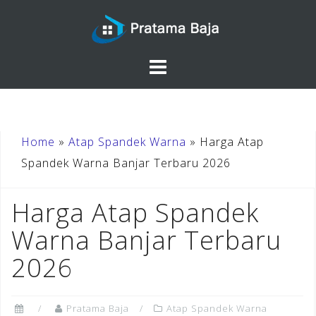
Skip
to
content
Home
»
Atap Spandek Warna
»
Harga Atap
Spandek Warna Banjar Terbaru 2026
Harga Atap Spandek
Warna Banjar Terbaru
2026
Pratama Baja
Atap Spandek Warna