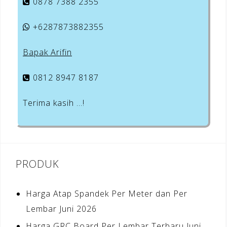
0878 7388 2355
+6287873882355
Bapak Arifin
0812 8947 8187
Terima kasih …!
PRODUK
Harga Atap Spandek Per Meter dan Per
Lembar Juni 2026
Harga GRC Board Per Lembar Terbaru Juni