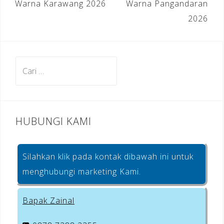
o
m
st
pos
Warna Karawang 2026
Warna Pangandaran
o
2026
k
Cari
untuk:
HUBUNGI KAMI
Silahkan klik pada kontak dibawah ini untuk
menghubungi marketing Kami.
Bapak Zainal