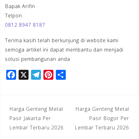
Bapak Arifin
Telpon :
0812 8947 8187
Terima kasih telah berkunjung di website kami
semoga artikel ini dapat membantu dan menjadi
solusi pembangunan anda.
F
X
T
Pi
S
a
el
n
h
c
e
te
ar
e
gr
r
e
Navigasi
Harga Genteng Metal
Harga Genteng Metal
b
a
e
pos
Pasir Jakarta Per
Pasir Bogor Per
o
m
st
Lembar Terbaru 2026
Lembar Terbaru 2026
o