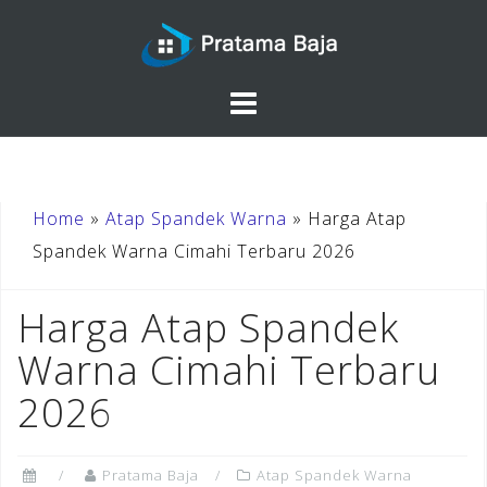
Skip
to
content
Home
»
Atap Spandek Warna
»
Harga Atap
Spandek Warna Cimahi Terbaru 2026
Harga Atap Spandek
Warna Cimahi Terbaru
2026
Pratama Baja
Atap Spandek Warna