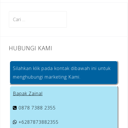
k
Cari
untuk:
HUBUNGI KAMI
Silahkan klik pada kontak dibawah ini untuk
menghubungi marketing Kami.
Bapak Zainal
0878 7388 2355
+6287873882355