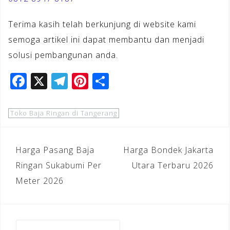
Terima kasih telah berkunjung di website kami
semoga artikel ini dapat membantu dan menjadi
solusi pembangunan anda.
F
X
T
Pi
S
a
el
n
h
c
e
te
ar
Toko Baja Ringan di Tangerang
e
gr
r
e
b
a
e
Navigasi
Harga Pasang Baja
Harga Bondek Jakarta
o
m
st
pos
Ringan Sukabumi Per
Utara Terbaru 2026
o
Meter 2026
k
Cari