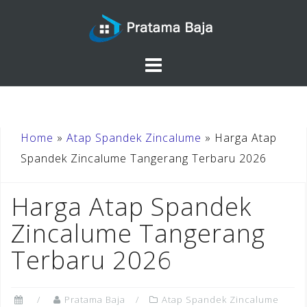
Skip
to
content
Home
»
Atap Spandek Zincalume
»
Harga Atap
Spandek Zincalume Tangerang Terbaru 2026
Harga Atap Spandek
Zincalume Tangerang
Terbaru 2026
Pratama Baja
Atap Spandek Zincalume