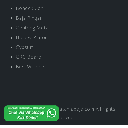
Bondek Cor
Baja Ringan
Genteng Metal
Hollow Plafon
Gypsum
GRC Board
Besi Wiremes
Copyright © 2019
Pratamabaja.com
All rights
reserved.