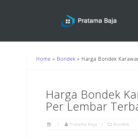
Skip
to
content
Home
»
Bondek
»
Harga Bondek Karawan
Harga Bondek Ka
Per Lembar Terb
Pratama Baja
Bondek