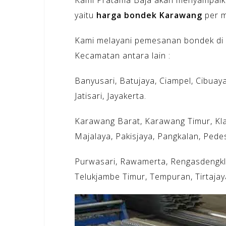
Kami Pratama Baja akan menyampaik
yaitu
harga bondek Karawang
per m
Kami melayani pemesanan bondek di
Kecamatan antara lain :
Banyusari, Batujaya, Ciampel, Cibuaya
Jatisari, Jayakerta.
Karawang Barat, Karawang Timur, Kla
Majalaya, Pakisjaya, Pangkalan, Pede
Purwasari, Rawamerta, Rengasdengklo
Telukjambe Timur, Tempuran, Tirtajaya