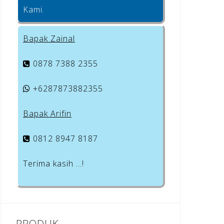
Kami.
Bapak Zainal
0878 7388 2355
+6287873882355
Bapak Arifin
0812 8947 8187
Terima kasih …!
PRODUK