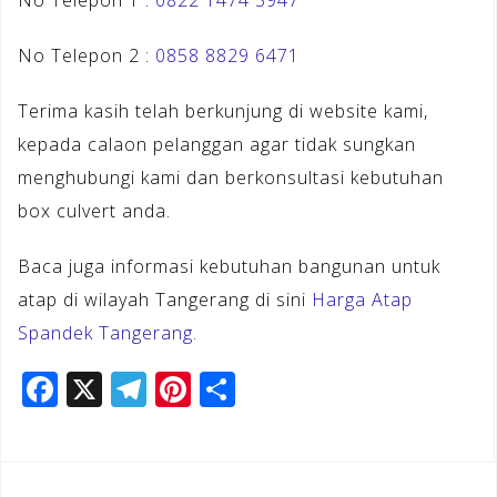
No Telepon 2 :
0858 8829 6471
Terima kasih telah berkunjung di website kami,
kepada calaon pelanggan agar tidak sungkan
menghubungi kami dan berkonsultasi kebutuhan
box culvert anda.
Baca juga informasi kebutuhan bangunan untuk
atap di wilayah Tangerang di sini
Harga Atap
Spandek Tangerang
.
F
X
T
Pi
S
a
el
n
h
c
e
te
ar
e
gr
r
e