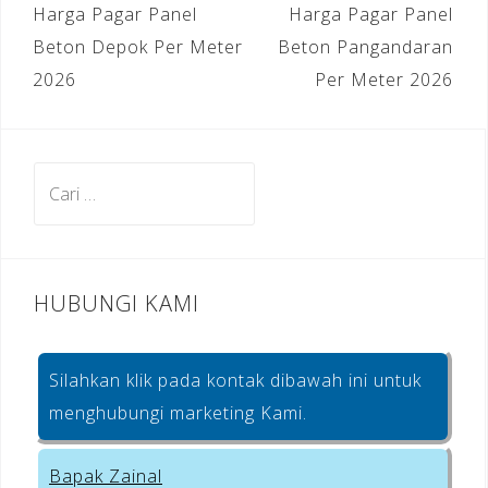
Navigasi
Harga Pagar Panel
Harga Pagar Panel
b
a
e
pos
Beton Depok Per Meter
Beton Pangandaran
o
m
st
2026
Per Meter 2026
o
k
Cari
untuk:
HUBUNGI KAMI
Silahkan klik pada kontak dibawah ini untuk
menghubungi marketing Kami.
Bapak Zainal