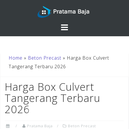
Skip
to
content
Home
»
Beton Precast
»
Harga Box Culvert
Tangerang Terbaru 2026
Harga Box Culvert
Tangerang Terbaru
2026
Pratama Baja
Beton Precast